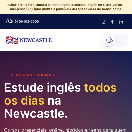
Aviso: não temos vínculo com nenhuma escola de inglês no Ouro Verde –
Campinas/SP. Fique atento a possíveis usos indevidos do nosso nome.
(19) 99493-9999
NEWCASTLE IDIOMAS
Estude inglês
todos
os dias
na
Newcastle.
Cursos presenciais, online, híbridos e teens para quem