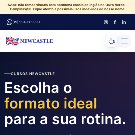
Aviso: não temos vínculo com nenhuma escola de inglês no Ouro Verde –
Campinas/SP. Fique atento a possíveis usos indevidos do nosso nome.
(19) 99493-9999
CURSOS NEWCASTLE
Escolha o
formato ideal
para a sua rotina.